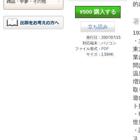
雑誌・学参・その他
的
¥500 購入する
著
立ち読み
1
発行日：
2007/07/15
・
対応端末：
パソコン
東
ファイル形式：
PDF
サイズ：
1,584K
業
間
温
増
取
遊
ト
・
世
・
ス