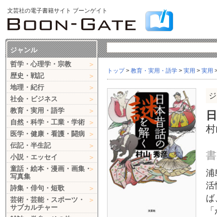
文芸社の電子書籍サイト ブーンゲイト
ジャンル
哲学・心理学・宗教
トップ
>
教育・実用・語学
>
実用
>
実用
歴史・戦記
地理・紀行
ジ
社会・ビジネス
教育・実用・語学
自然・科学・工業・学術
村
医学・健康・看護・闘病
伝記・半生記
書
小説・エッセイ
童話・絵本・漫画・画集・
浦
写真集
活
詩集・俳句・短歌
ば
芸術・芸能・スポーツ・
サブカルチャー
「