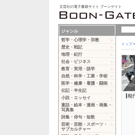
文芸社の電子書籍サイト ブーンゲイト
ジャンル
哲学・心理学・宗教
トップ
歴史・戦記
地理・紀行
社会・ビジネス
教育・実用・語学
自然・科学・工業・学術
医学・健康・看護・闘病
伝記・半生記
小説・エッセイ
童話・絵本・漫画・画集・
写真集
詩集・俳句・短歌
芸術・芸能・スポーツ・
サブカルチャー