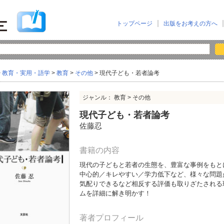
トップページ
出版をお考えの方へ
>
教育・実用・語学
>
教育
>
その他
> 現代子ども・若者論考
ジャンル： 教育 > その他
現代子ども・若者論考
佐藤忍
書籍の内容
現代の子どもと若者の生態を、豊富な事例をもと
中心的／キレやすい／学力低下など、様々な問題
気配りできるなど相反する評価も取りざたされる
ムを詳細に解き明かす！
著者プロフィール