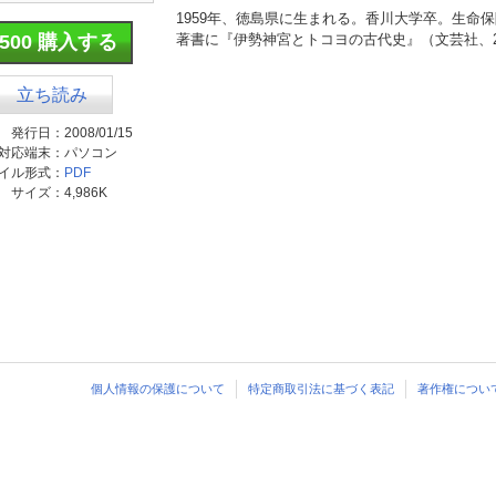
1959年、徳島県に生まれる。香川大学卒。生命
¥500 購入する
著書に『伊勢神宮とトコヨの古代史』（文芸社、2
立ち読み
発行日：
2008/01/15
対応端末：
パソコン
イル形式：
PDF
サイズ：
4,986K
個人情報の保護について
特定商取引法に基づく表記
著作権につい