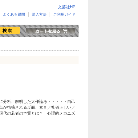
文芸社HP
よくある質問
購入方法
ご利用ガイド
に分析、解明した大作論考・・・・・自己
点が指摘される反面、素直／礼儀正しい／
現代の若者の本質とは？ 心理的メカニズ