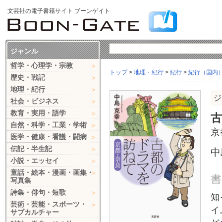
文芸社の電子書籍サイト ブーンゲイト
ジャンル
哲学・心理学・宗教
トップ
>
地理・紀行
>
紀行
>
紀行（国内
歴史・戦記
地理・紀行
ジ
社会・ビジネス
教育・実用・語学
自然・科学・工業・学術
京
医学・健康・看護・闘病
伝記・半生記
中
小説・エッセイ
童話・絵本・漫画・画集・
書
写真集
詩集・俳句・短歌
知
芸術・芸能・スポーツ・
イ
サブカルチャー