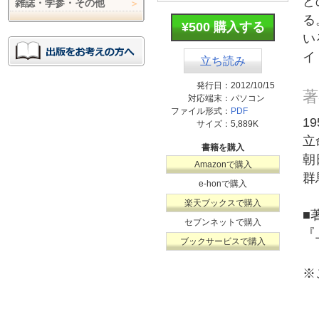
ど
雑誌・学参・その他
る
¥500 購入する
い
イ
立ち読み
発行日：
2012/10/15
著
対応端末：
パソコン
ファイル形式：
PDF
1
サイズ：
5,889K
立
書籍を購入
朝
Amazonで購入
群
e-honで購入
楽天ブックスで購入
■
セブンネットで購入
『
ブックサービスで購入
※