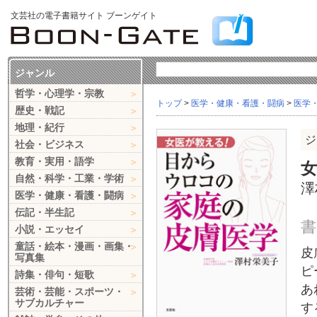
文芸社の電子書籍サイト ブーンゲイト
ジャンル
哲学・心理学・宗教
トップ
>
医学・健康・看護・闘病
>
医学
歴史・戦記
地理・紀行
ジ
社会・ビジネス
教育・実用・語学
自然・科学・工業・学術
澤
医学・健康・看護・闘病
伝記・半生記
書
小説・エッセイ
童話・絵本・漫画・画集・
皮
写真集
ピ
詩集・俳句・短歌
あ
芸術・芸能・スポーツ・
サブカルチャー
す