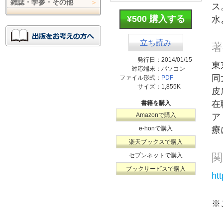
雑誌・学参・その他
ス
¥500 購入する
水
立ち読み
著
発行日：
2014/01/15
東
対応端末：
パソコン
同
ファイル形式：
PDF
サイズ：
1,855K
皮
在
書籍を購入
Amazonで購入
ア
e-honで購入
療
楽天ブックスで購入
関
セブンネットで購入
ブックサービスで購入
ht
※