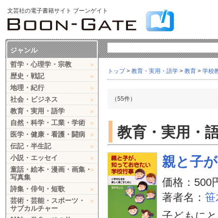
文芸社の電子書籍サイト ブーンゲイト
ジャンル
哲学・心理学・宗教
トップ
>
教育・実用・語学
>
教育
>
学校
歴史・戦記
地理・紀行
社会・ビジネス
（55件）
教育・実用・語学
自然・科学・工業・学術
教育・実用・語学
医学・健康・看護・闘病
伝記・半生記
小説・エッセイ
親と子が
童話・絵本・漫画・画集・
写真集
価格：500
詩集・俳句・短歌
著者名：
笹
芸術・芸能・スポーツ・
サブカルチャー
子どもにと