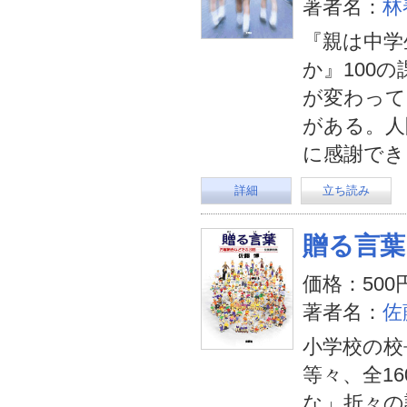
著者名：
林
『親は中学
か』100
が変わって
がある。人
に感謝でき
詳細
立ち読み
贈る言葉
価格：500
著者名：
佐
小学校の校
等々、全1
な」折々の