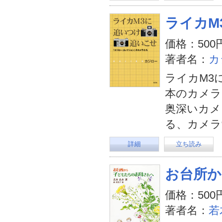
ライカM
価格：500
著者名：
カ
ライカM3
本のカメラ
奥深いカメ
る、カメラ
詳細
立ち読み
お台所か
価格：500
著者名：
若