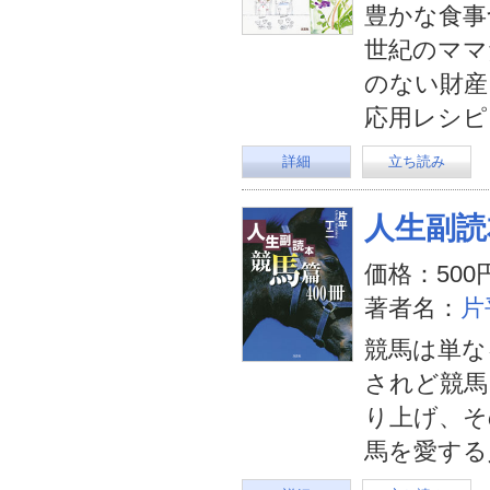
豊かな食事
世紀のママ
のない財産
応用レシピ
詳細
立ち読み
人生副読
価格：500
著者名：
片
競馬は単な
されど競馬
り上げ、そ
馬を愛する