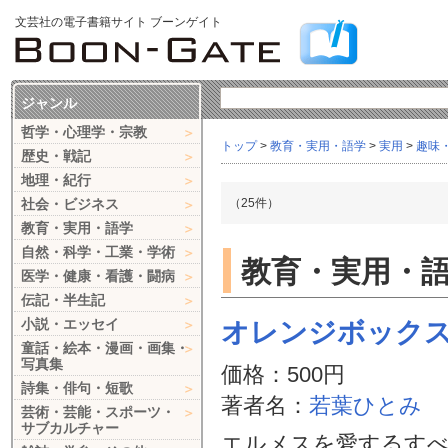
文芸社の電子書籍サイト ブーンゲイト
ジャンル
哲学・心理学・宗教
トップ
>
教育・実用・語学
>
実用
>
趣味
歴史・戦記
地理・紀行
社会・ビジネス
（25件）
教育・実用・語学
自然・科学・工業・学術
教育・実用・語学
医学・健康・看護・闘病
伝記・半生記
小説・エッセイ
オレンジボック
童話・絵本・漫画・画集・
写真集
価格：500円
詩集・俳句・短歌
著者名：
若葉ひとみ
芸術・芸能・スポーツ・
サブカルチャー
エルメスを愛するす