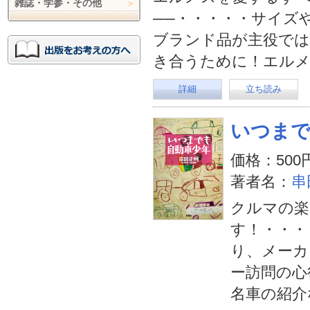
雑誌・学参・その他
──・・・・・サイズ
ブランド品が主役では
き合うために！エル
詳細
立ち読み
いつまで
価格：500
著者名：
串
クルマの楽
す！・・・
り、メーカ
ー訪問の心
名車の紹介