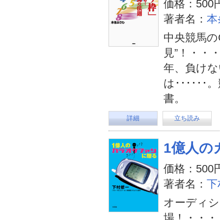
価格：500
著者名：
本
中央競馬の
見”！・・
年、負けな
は････
書。
詳細
立ち読み
1億人の
価格：500
著者名：
下
オーディシ
場！・・・