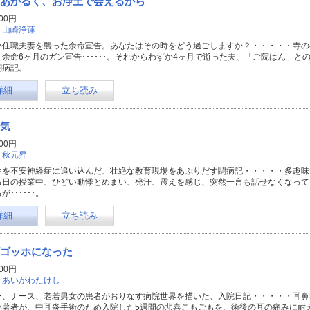
あかるく、お浄土で会えるから
00円
：
山崎浄蓮
い住職夫妻を襲った余命宣告。あなたはその時をどう過ごしますか？・・・・・寺の
、余命6ヶ月のガン宣告･･････。それからわずか4ヶ月で逝った夫、「ご院はん」
闘病記。
詳細
立ち読み
気
00円
：
秋元昇
生を不安神経症に追い込んだ、壮絶な教育現場をあぶりだす闘病記・・・・・多趣味
る日の授業中、ひどい動悸とめまい、発汗、震えを感じ、突然一言も話せなくなって
･･････。
詳細
立ち読み
ゴッホになった
00円
：
あいがわたけし
ー、ナース、老若男女の患者がおりなす病院世界を描いた、入院日記・・・・・耳鼻
い著者が、中耳炎手術のため入院した5週間の悲喜こもごもを、術後の耳の痛みに耐