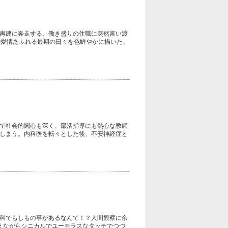
再建に奔走する、働き盛りの住職に突然言い渡
との愛情あふれる最期の日々を色鮮やかに描いた、
で社会的関心も深く、部活指導にも熱心な教師
しまう。内科医を転々とした後、不安神経症と
科でもしもの事があるなんて！？人間観察に余
えながらシニカルでユーモラスなタッチでつづ