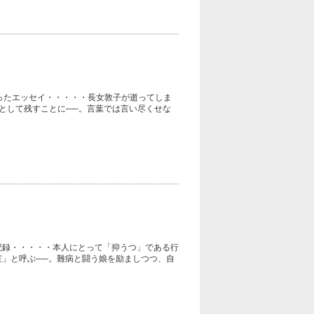
ったエッセイ・・・・・長女敦子が逝ってしま
として残すことに──。言葉では言い尽くせな
。
記録・・・・・本人にとって「抑うつ」である行
」と呼ぶ──。難病と闘う娘を励ましつつ、自