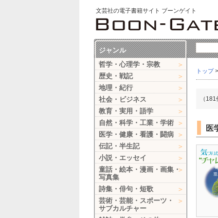
文芸社の電子書籍サイト ブーンゲイト
ジャンル
哲学・心理学・宗教
トップ
歴史・戦記
地理・紀行
社会・ビジネス
（18
教育・実用・語学
自然・科学・工業・学術
医
医学・健康・看護・闘病
伝記・半生記
小説・エッセイ
童話・絵本・漫画・画集・
写真集
詩集・俳句・短歌
芸術・芸能・スポーツ・
サブカルチャー