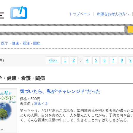
トップページ
出版をお考えの方へ
>
医学・健康・看護・闘病
1件）
<前へ
1
2
3
4
5
6
7
8
9
学・健康・看護・闘病
気づいたら、私が“チャレンジド”だった
価格：500円
著者名：
富永イネ
笑っちゃう。だけど涙もこぼれる。知的障害児を抱える著者が綴った
とりの人間。自分を責めたり、人を恨んだりしながら、子供と向き合い、
て、そんな普通の生活の中にこそ、生きることのすばらしさがある。