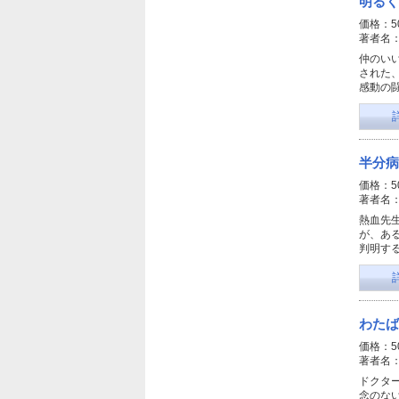
明るく
価格：5
著者名
仲のい
された
感動の
半分病
価格：5
著者名
熱血先
が、あ
判明するが
わたば
価格：5
著者名
ドクタ
念のな