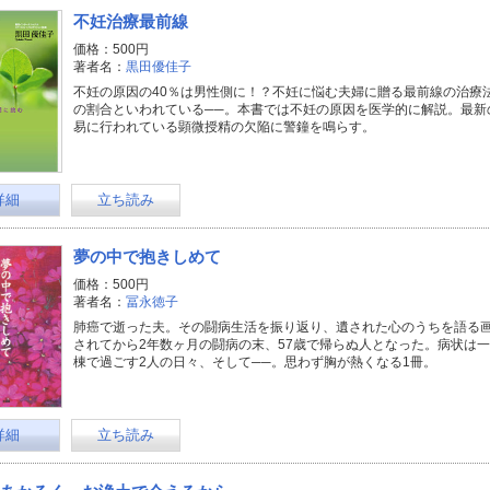
不妊治療最前線
価格：500円
著者名：
黒田優佳子
不妊の原因の40％は男性側に！？不妊に悩む夫婦に贈る最前線の治療法
の割合といわれている──。本書では不妊の原因を医学的に解説。最新
易に行われている顕微授精の欠陥に警鐘を鳴らす。
詳細
立ち読み
夢の中で抱きしめて
価格：500円
著者名：
冨永徳子
肺癌で逝った夫。その闘病生活を振り返り、遺された心のうちを語る画
されてから2年数ヶ月の闘病の末、57歳で帰らぬ人となった。病状は
棟で過ごす2人の日々、そして──。思わず胸が熱くなる1冊。
詳細
立ち読み