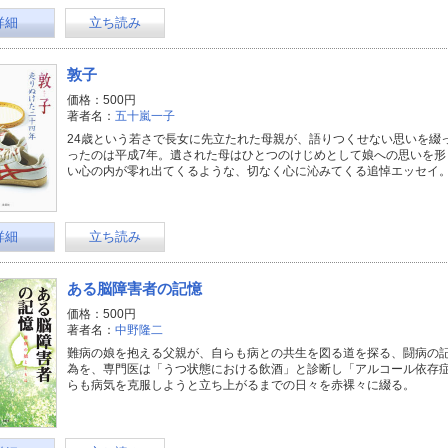
詳細
立ち読み
敦子
価格：500円
著者名：
五十嵐一子
24歳という若さで長女に先立たれた母親が、語りつくせない思いを綴
ったのは平成7年。遺された母はひとつのけじめとして娘への思いを形
い心の内が零れ出てくるような、切なく心に沁みてくる追悼エッセイ
詳細
立ち読み
ある脳障害者の記憶
価格：500円
著者名：
中野隆二
難病の娘を抱える父親が、自らも病との共生を図る道を探る、闘病の
為を、専門医は「うつ状態における飲酒」と診断し「アルコール依存症
らも病気を克服しようと立ち上がるまでの日々を赤裸々に綴る。