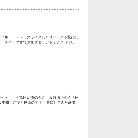
シピ集・・・・・スライスしたりペースト状にし
タ、スイーツまでさまざま。デトックス（毒出
録・・・・・指圧治療の天才、浪越徳治郎の「日
数年間、治療と技術の向上に邁進してきた著者