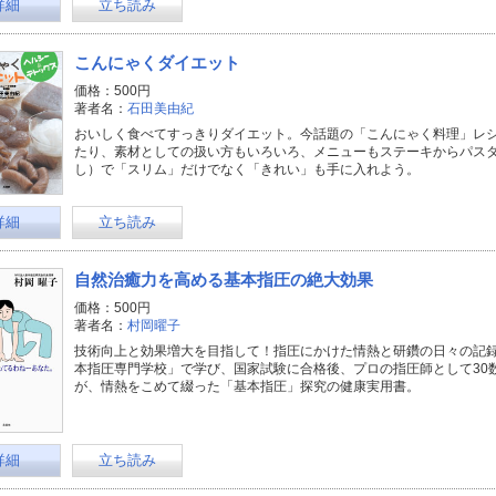
詳細
立ち読み
こんにゃくダイエット
価格：500円
著者名：
石田美由紀
おいしく食べてすっきりダイエット。今話題の「こんにゃく料理」レ
たり、素材としての扱い方もいろいろ、メニューもステーキからパス
し）で「スリム」だけでなく「きれい」も手に入れよう。
詳細
立ち読み
自然治癒力を高める基本指圧の絶大効果
価格：500円
著者名：
村岡曜子
技術向上と効果増大を目指して！指圧にかけた情熱と研鑽の日々の記
本指圧専門学校」で学び、国家試験に合格後、プロの指圧師として30
が、情熱をこめて綴った「基本指圧」探究の健康実用書。
詳細
立ち読み