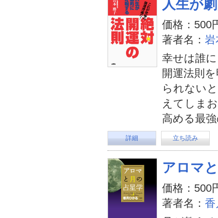
人生が劇
価格：500
著者名：
岩
幸せは誰に
開運法則を
られないと
えてしまお
高める最強
詳細
立ち読み
アロマと
価格：500
著者名：
香