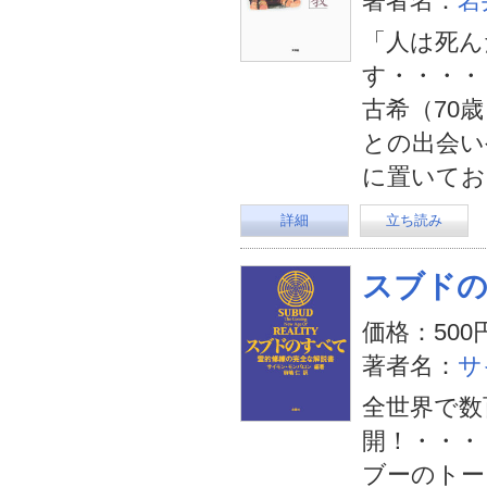
著者名：
岩
「人は死ん
す・・・・
古希（70
との出会い
に置いてお
詳細
立ち読み
スブド
価格：500
著者名：
サ
全世界で数
開！・・・
ブーのトー