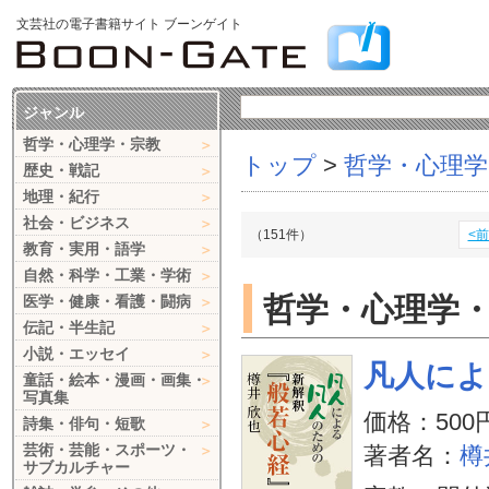
文芸社の電子書籍サイト ブーンゲイト
ジャンル
哲学・心理学・宗教
トップ
>
哲学・心理学
歴史・戦記
地理・紀行
社会・ビジネス
（151件）
<
教育・実用・語学
自然・科学・工業・学術
哲学・心理学
医学・健康・看護・闘病
伝記・半生記
小説・エッセイ
凡人によ
童話・絵本・漫画・画集・
写真集
価格：500
詩集・俳句・短歌
芸術・芸能・スポーツ・
著者名：
樽
サブカルチャー