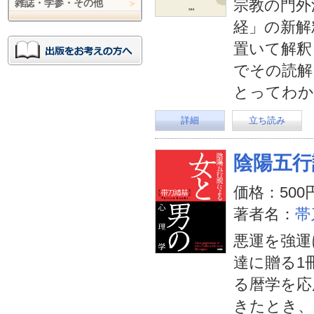
宗教の門外
雑誌・学参・その他
経」の新解
置いて解釈
でその読解
とってわか
詳細
立ち読み
陰陽五行
価格：500
著者名：
帯
悪運を強運
達に贈る1
る暦学を応
きたとき、