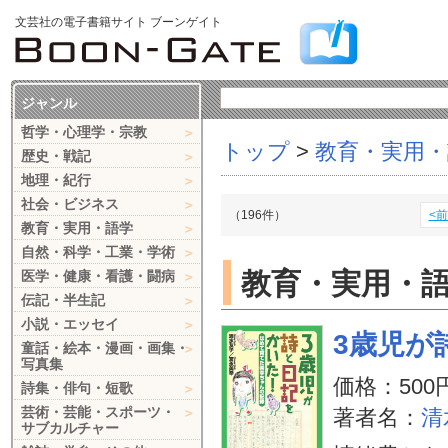
文芸社の電子書籍サイト ブーンゲイト
ジャンル
哲学・心理学・宗教
トップ
>
教育・実用・
歴史・戦記
地理・紀行
社会・ビジネス
（196件）
<
教育・実用・語学
自然・科学・工業・学術
教育・実用・
医学・健康・看護・闘病
伝記・半生記
小説・エッセイ
3歳児が
童話・絵本・漫画・画集・
写真集
価格：500
詩集・俳句・短歌
芸術・芸能・スポーツ・
著者名：
清
サブカルチャー