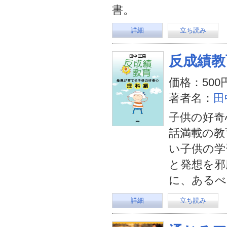
書。
詳細
立ち読み
反成績教
価格：500
著者名：
田
子供の好奇
話満載の教
い子供の学
と発想を邪
に、あるべ
詳細
立ち読み