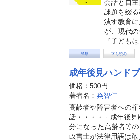
会話と自主
課題を綴る
潰す教育に
が、現代の
『子どもは
詳細
立ち読み
成年後見ハンド
価格：500円
著者名：
粂智仁
高齢者や障害者への権
話・・・・・成年後見
分になった高齢者等の
政書士が法律用語は敢