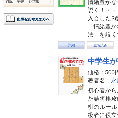
情緒豊かな
雑誌・学参・その他
説く！・・
入会した3
「情緒豊か
法」を説く
詳細
立ち読み
中学生が
価格：500
著者名：
永
初心者から
た詰将棋攻
棋のルール
級者に役立