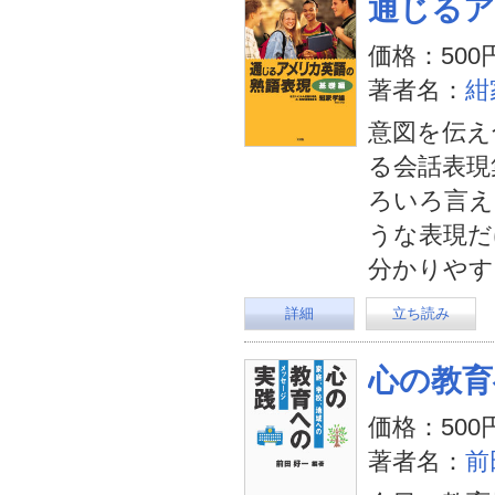
通じるア
価格：500
著者名：
紺
意図を伝え
る会話表現
ろいろ言え
うな表現だ
分かりやす
詳細
立ち読み
心の教育
価格：500
著者名：
前